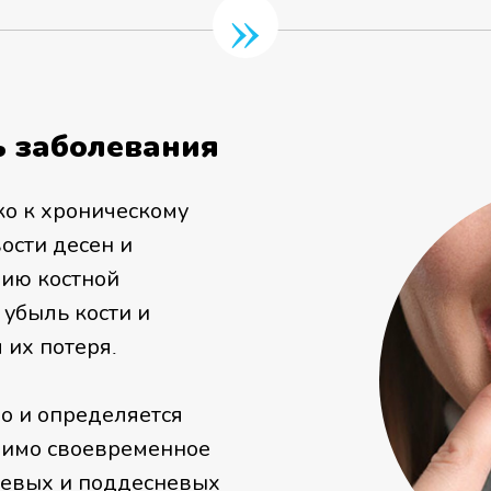
»
ь заболевания
ко к хроническому
ости десен и
нию костной
 убыль кости и
 их потеря.
о и определяется
димо своевременное
невых и поддесневых