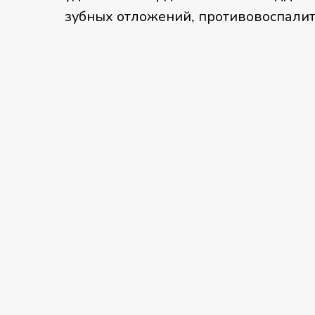
зубных отложений, противовоспали
терапия и правильно подобранный 
полостью рта.
Записаться на консультацию
ЗАКРЫТЫЙ КЮРЕТАЖ В ОБЛАСТИ 1 ЗУБА