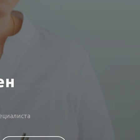
ен
ециалиста